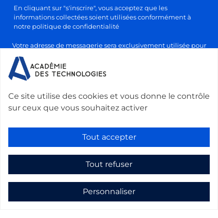
En cliquant sur "s'inscrire", vous acceptez que les
informations collectées soient utilisées conformément à
notre politique de confidentialité
Votre adresse de messagerie sera exclusivement utilisée pour
l'envoi de nos lettres d'information, conformément à notre
politique de confidentialité et de traitement des données
personnelles. Vous pourrez vous désabonner à tout moment en
cliquant sur le lien prévu à cet effet dans chaque newsletter.
Ce site utilise des cookies et vous donne le contrôle
sur ceux que vous souhaitez activer
Nous contacter :
Académie des technologies -
Le Ponant, 19 rue Leblanc, 75015 Paris, France
-
Tout accepter
secretariat@academie-technologies.fr
-
+33 (0)1 53 85 44 44
Tout refuser
Gestion des cookies
Mentions légales
Personnaliser
Politique de confidentialité