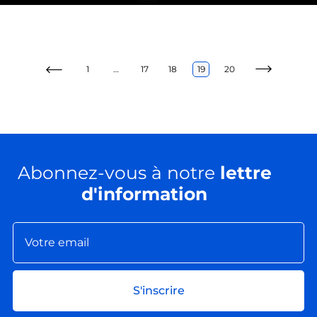
1
…
17
18
19
20
Abonnez-vous à notre
lettre
d'information
S'inscrire