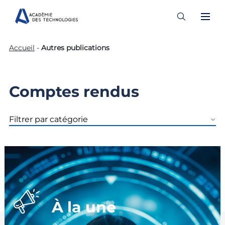
Skip
Accueil
-
Autres publications
to
content
Comptes rendus
À la une