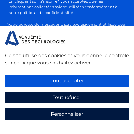
En cliquant sur "s'inscrire", vous acceptez que les
informations collectées soient utilisées conformément à
notre politique de confidentialité
Votre adresse de messagerie sera exclusivement utilisée pour
l'envoi de nos lettres d'information, conformément à notre
politique de confidentialité et de traitement des données
personnelles. Vous pourrez vous désabonner à tout moment en
cliquant sur le lien prévu à cet effet dans chaque newsletter.
Ce site utilise des cookies et vous donne le contrôle
sur ceux que vous souhaitez activer
Nous contacter :
Académie des technologies -
Le Ponant, 19 rue Leblanc, 75015 Paris, France
-
Tout accepter
secretariat@academie-technologies.fr
-
+33 (0)1 53 85 44 44
Tout refuser
Gestion des cookies
Mentions légales
Personnaliser
Politique de confidentialité