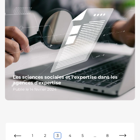
Les sciences sociales et l'expertise dans les
agences d'expertise
Publié le 14 février 2024
1
2
3
4
5
…
8