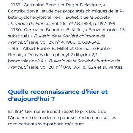
– 1959 : Germaine Benoit et Roger Delavigne, «
Contribution à l’étude des propriétés chimiques de la R-
bêta-cyclohexyltétraline-I »,
Bulletin de la Société
os
chimique de France.
, vol. 26, n
7-8,‎ 1959, p. 1197-1199.
– 1960 : Germaine Benoit et B. Millet, « Benzodioxoles-1,3
substitués »
Bulletin de la Société chimique de
e
o
France
, 5
série, vol. 27, n
4,‎ 1960, p. 638-642.
– 1961 : Albert Funke, B. Millet et Germaine Funke-
Benoit, « Dérivés de la phényl-2 dihydro-2,3
benzothiazine-1,4 »,
Bulletin de la Société chimique de
e
os
France
, 5
série, vol. 28, n
8-9,‎ 1961, p. 1524 et suivantes.
Quelle reconnaissance d’hier et
d’aujourd’hui ?
En 1934 Germaine Benoit reçoit le prix Louis de
l’Académie de médecine pour ses recherches sur les
médicaments sympathomimétiques.