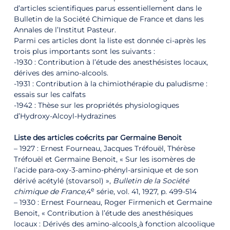
d’articles scientifiques parus essentiellement dans le
Bulletin de la Société Chimique de France et dans les
Annales de l’Institut Pasteur.
Parmi ces articles dont la liste est donnée ci-après les
trois plus importants sont les suivants :
-1930 : Contribution à l’étude des anesthésistes locaux,
dérives des amino-alcools.
-1931 : Contribution à la chimiothérapie du paludisme :
essais sur les calfats
-1942 : Thèse sur les propriétés physiologiques
d’Hydroxy-Alcoyl-Hydrazines
Liste des articles coécrits par Germaine Benoit
– 1927 : Ernest Fourneau, Jacques Tréfouël, Thérèse
Tréfouël et Germaine Benoit, « Sur les isomères de
l’acide para-oxy-3-amino-phényl-arsinique et de son
dérivé acétylé (stovarsol) »,
Bulletin de la Société
e
chimique de France
,
4
série, vol. 41,‎ 1927, p. 499-514
– 1930 : Ernest Fourneau, Roger Firmenich et Germaine
Benoit, « Contribution à l’étude des anesthésiques
locaux : Dérivés des amino-alcools
à fonction alcoolique