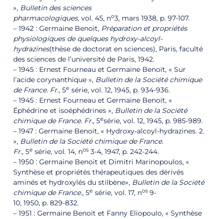
»,
Bulletin des sciences
o
pharmacologiques
, vol. 45, n
3,‎ mars 1938, p. 97-107.
– 1942 : Germaine Benoit,
Préparation et propriétés
physiologiques de quelques hydroxy-alcoyl-
hydrazines
(thèse de doctorat en sciences), Paris, faculté
des sciences de l’université de Paris, 1942.
– 1945 : Ernest Fourneau et Germaine Benoit, « Sur
l’acide corynanthique »,
Bulletin de la Société chimique
e
de France
. Fr.
, 5
série, vol. 12,‎ 1945, p. 934-936.
– 1945 : Ernest Fourneau et Germaine Benoit, «
Éphédrine et isoéphédrines »,
Bulletin de la Société
e
chimique de France
. Fr.
, 5
série, vol. 12,‎ 1945, p. 985-989.
– 1947 : Germaine Benoit, « Hydroxy-alcoyl-hydrazines. 2.
»,
Bulletin de la Société chimique de France
.
e
os
Fr.
, 5
série, vol. 14, n
3-4,‎ 1947, p. 242-244.
– 1950 : Germaine Benoit et Dimitri Marinopoulos, «
Synthèse et propriétés thérapeutiques des dérivés
aminés et hydroxylés du stilbène»,
Bulletin de la Société
e
os
chimique de France
.
, 5
série, vol. 17, n
9-
10,‎ 1950, p. 829-832.
– 1951 : Germaine Benoit et Fanny Eliopoulo, « Synthèse