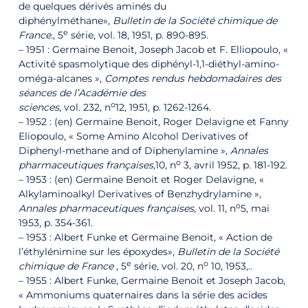
de quelques dérivés aminés du
diphénylméthane»,
Bulletin de la Société chimique de
e
France.
, 5
série, vol. 18,‎ 1951, p. 890-895.
– 1951 : Germaine Benoit, Joseph Jacob et F. Elliopoulo, «
Activité spasmolytique des diphényl-1,1-diéthyl-amino-
oméga-alcanes »,
Comptes rendus hebdomadaires des
séances de l’Académie des
o
sciences
, vol. 232, n
12,‎ 1951, p. 1262-1264.
– 1952 : (en) Germaine Benoit, Roger Delavigne et Fanny
Eliopoulo, « Some Amino Alcohol Derivatives of
Diphenyl-methane and of Diphenylamine »,
Annales
o
pharmaceutiques françaises
,
10, n
3,‎ avril 1952, p. 181-192.
– 1953 : (en) Germaine Benoit et Roger Delavigne, «
Alkylaminoalkyl Derivatives of Benzhydrylamine »,
o
Annales pharmaceutiques françaises
, vol. 11, n
5,‎ mai
1953, p. 354-361.
– 1953 : Albert Funke et Germaine Benoit, « Action de
l’éthylénimine sur les époxydes»,
Bulletin de la Société
e
o
chimique de France
, 5
série, vol. 20, n
10,‎ 1953,..
– 1955 : Albert Funke, Germaine Benoit et Joseph Jacob,
« Ammoniums quaternaires dans la série des acides