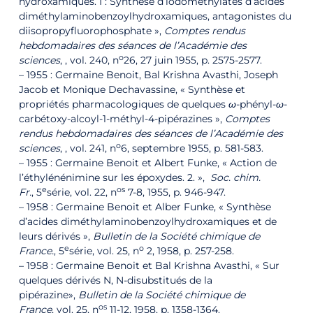
hydroxamiques. I : Synthèse d’iodométhylates d’acides
diméthylaminobenzoylhydroxamiques, antagonistes du
diisopropyfluorophosphate »,
Comptes rendus
hebdomadaires des séances de l’Académie des
o
sciences
, , vol. 240, n
26,‎ 27 juin 1955, p. 2575-2577.
– 1955 : Germaine Benoit, Bal Krishna Avasthi, Joseph
Jacob et Monique Dechavassine, « Synthèse et
propriétés pharmacologiques de quelques
ω
-phényl-
ω
-
carbétoxy-alcoyl-1-méthyl-4-pipérazines »,
Comptes
rendus hebdomadaires des séances de l’Académie des
o
sciences
, , vol. 241, n
6,‎ septembre 1955, p. 581-583.
– 1955 : Germaine Benoit et Albert Funke, « Action de
l’éthylénénimine sur les époxydes. 2. »,
Soc. chim.
e
os
Fr.
, 5
série, vol. 22, n
7-8,‎ 1955, p. 946-947.
– 1958 : Germaine Benoit et Alber Funke, « Synthèse
d’acides diméthylaminobenzoylhydroxamiques et de
leurs dérivés »,
Bulletin de la Société chimique de
e
o
France
.
, 5
série, vol. 25, n
2,‎ 1958, p. 257-258.
– 1958 : Germaine Benoit et Bal Krishna Avasthi, « Sur
quelques dérivés N, N-disubstitués de la
pipérazine»,
Bulletin de la Société chimique de
os
France
, vol. 25, n
11-12,‎ 1958, p. 1358-1364.