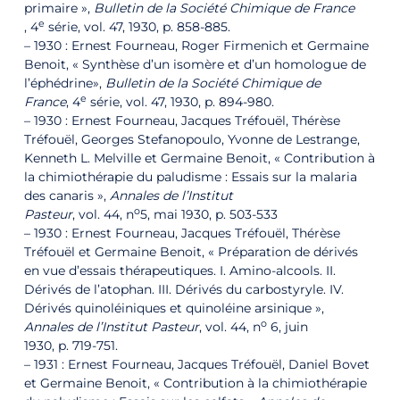
primaire »,
Bulletin de la Société Chimique de France
e
, 4
série, vol. 47,‎ 1930, p. 858-885.
– 1930 : Ernest Fourneau, Roger Firmenich et Germaine
Benoit, « Synthèse d’un isomère et d’un homologue de
l’éphédrine»,
Bulletin de la Société Chimique de
e
France
, 4
série, vol. 47,‎ 1930, p. 894-980.
– 1930 : Ernest Fourneau, Jacques Tréfouël, Thérèse
Tréfouël, Georges Stefanopoulo, Yvonne de Lestrange,
Kenneth L. Melville et Germaine Benoit, « Contribution à
la chimiothérapie du paludisme : Essais sur la malaria
des canaris »,
Annales de l’Institut
o
Pasteur
, vol. 44, n
5,‎ mai 1930, p. 503-533
– 1930 : Ernest Fourneau, Jacques Tréfouël, Thérèse
Tréfouël et Germaine Benoit, « Préparation de dérivés
en vue d’essais thérapeutiques. I. Amino-alcools. II.
Dérivés de l’atophan. III. Dérivés du carbostyryle. IV.
Dérivés quinoléiniques et quinoléine arsinique »,
o
Annales de l’Institut Pasteur
, vol. 44, n
6,‎ juin
1930, p. 719-751.
– 1931 : Ernest Fourneau, Jacques Tréfouël, Daniel Bovet
et Germaine Benoit, « Contribution à la chimiothérapie