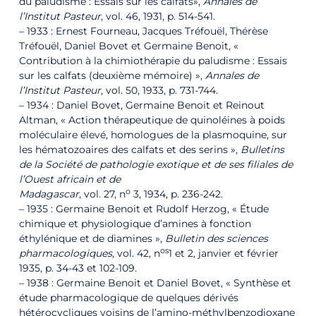
du paludisme : Essais sur les calfats»,
Annales de
l’Institut Pasteur
, vol. 46,‎ 1931, p. 514-541.
– 1933 : Ernest Fourneau, Jacques Tréfouël, Thérèse
Tréfouël, Daniel Bovet et Germaine Benoit, «
Contribution à la chimiothérapie du paludisme : Essais
sur les calfats (deuxième mémoire) »,
Annales de
l’Institut Pasteur
, vol. 50,‎ 1933, p. 731-744.
– 1934 : Daniel Bovet, Germaine Benoit et Reinout
Altman, « Action thérapeutique de quinoléines à poids
moléculaire élevé, homologues de la plasmoquine, sur
les hématozoaires des calfats et des serins »,
Bulletins
de la Société de pathologie exotique et de ses filiales de
l’Ouest africain et de
o
Madagascar
, vol. 27, n
3,‎ 1934, p. 236-242.
– 1935 : Germaine Benoit et Rudolf Herzog, « Étude
chimique et physiologique d’amines à fonction
éthylénique et de diamines »,
Bulletin des sciences
os
pharmacologiques
, vol. 42, n
1 et 2,‎ janvier et février
1935, p. 34-43 et 102-109.
– 1938 : Germaine Benoit et Daniel Bovet, « Synthèse et
étude pharmacologique de quelques dérivés
hétérocycliques voisins de l’amino-méthylbenzodioxane