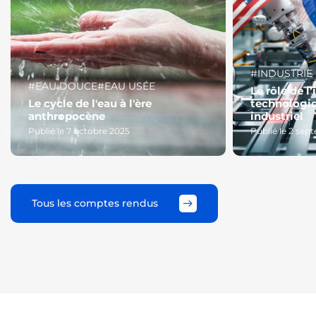
#INDUSTRIE
#EAU DOUCE
#EAU USÉE
Le rôle de l
Le cycle de l'eau à l'ère
technologi
anthropocène
industriel
Publié le 7 octobre 2025
Publié le 2 se
Tous les comptes rendus