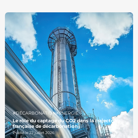
#DÉCARBONATION
#ENERGIE
Le rôle du captage du CO2 dans la trajectoire
française de décarbonation
Publié le 22 juillet 2026