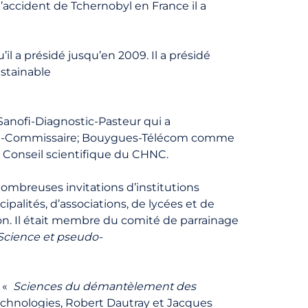
’accident de Tchernobyl en France il a
’il a présidé jusqu’en 2009. Il a présidé
ustainable
 Sanofi-Diagnostic-Pasteur qui a
aut-Commissaire; Bouygues-Télécom comme
u Conseil scientifique du CHNC.
ombreuses invitations d’institutions
palités, d’associations, de lycées et de
on. Il était membre du comité de parrainage
Science et pseudo-
r «
Sciences du démantèlement des
chnologies, Robert Dautray et Jacques