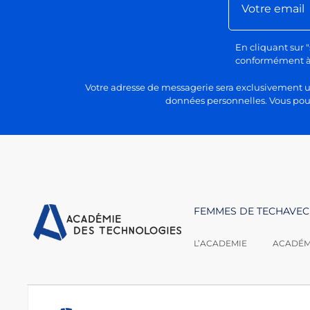
En cliquant sur "
conformément à n
Votre adresse de messagerie sera exclusivement uti
données personnelles. Vous pour
FEMMES DE TECH
AVEC
L’ACADEMIE
ACADÉMI
Nous contacter :
Académie des techno