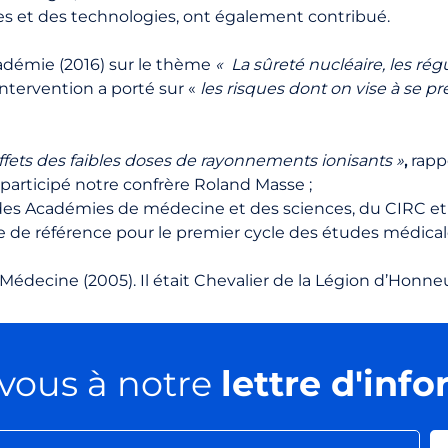
s et des technologies, ont également contribué.
cadémie (2016) sur le thème
« La sûreté nucléaire, les rég
intervention a porté sur «
les risques dont on vise à se pr
 Effets des faibles doses de rayonnements ionisants »
,
rapp
participé notre confrère Roland Masse ;
des Académies de médecine et des sciences, du CIRC et 
e de référence pour le premier cycle des études médicale
édecine (2005). Il était Chevalier de la Légion d’Honneur
vous à notre
lettre d'inf