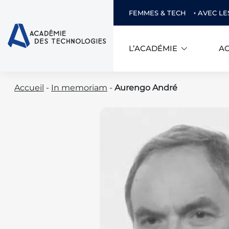
FEMMES & TECH
AVEC LE
L’ACADÉMIE
AC
Skip
Accueil
-
In memoriam
-
Aurengo André
to
content