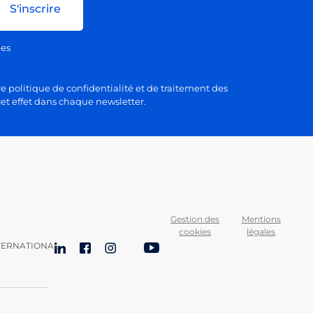
S'inscrire
ées
e politique de confidentialité et de traitement des
et effet dans chaque newsletter.
Gestion des
Mentions
cookies
légales
TERNATIONAL
LinkedIn
Facebook
Instagram
Bluesky
YouTube