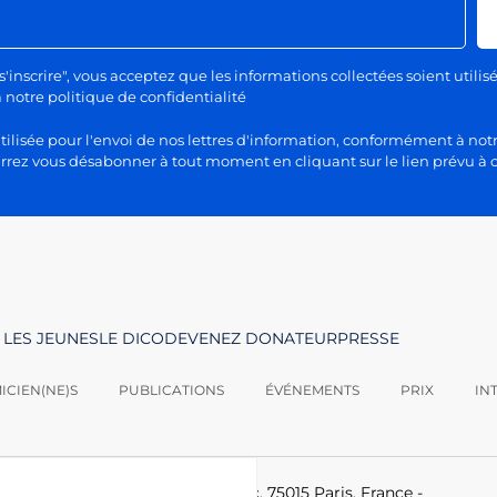
s'inscrire", vous acceptez que les informations collectées soient utilis
otre politique de confidentialité
lisée pour l'envoi de nos lettres d'information, conformément à notr
rez vous désabonner à tout moment en cliquant sur le lien prévu à c
 LES JEUNES
LE DICO
DEVENEZ DONATEUR
PRESSE
CIEN(NE)S
PUBLICATIONS
ÉVÉNEMENTS
PRIX
IN
logies -
Le Ponant, 19 rue Leblanc, 75015 Paris, France
-