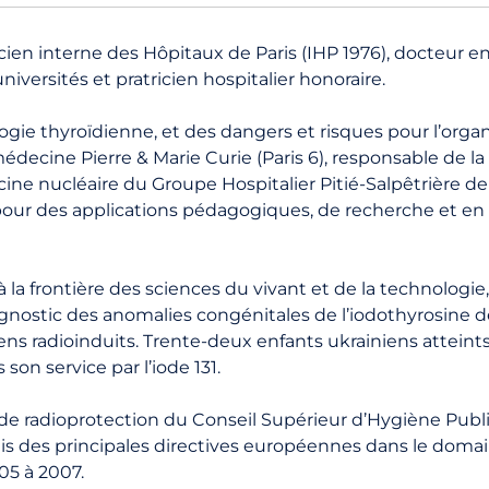
cien interne des Hôpitaux de Paris (IHP 1976), docteur 
iversités et pratricien hospitalier honoraire.
ogie thyroïdienne, et des dangers et risques pour l’orga
médecine Pierre & Marie Curie (Paris 6), responsable de
ne nucléaire du Groupe Hospitalier Pitié-Salpêtrière de 1
our des applications pédagogiques, de recherche et en r
la frontière des sciences du vivant et de la technologie,
nostic des anomalies congénitales de l’iodothyrosine dé
ns radioinduits. Trente-deux enfants ukrainiens atteints
son service par l’iode 131.
n de radioprotection du Conseil Supérieur d’Hygiène Pub
ais des principales directives européennes dans le domaine
05 à 2007.