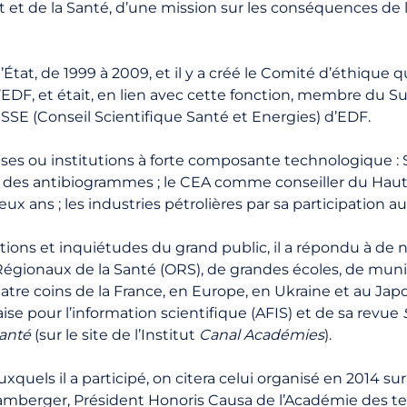
 et de la Santé, d’une mission sur les conséquences de l
État, de 1999 à 2009, et il y a créé le Comité d’éthique qu
’EDF, et était, en lien avec cette fonction, membre du S
SE (Conseil Scientifique Santé et Energies) d’EDF.
rises ou institutions à forte composante technologique :
on des antibiogrammes ; le CEA comme conseiller du H
 ans ; les industries pétrolières par sa participation a
ons et inquiétudes du grand public, il a répondu à de n
égionaux de la Santé (ORS), de grandes écoles, de munici
tre coins de la France, en Europe, en Ukraine et au Jap
çaise pour l’information scientifique (AFIS) et de sa revue
anté
(sur le site de l’Institut
Canal Académies
).
uels il a participé, on citera celui organisé en 2014 su
amberger, Président Honoris Causa de l’Académie des te