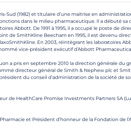
s-Sud (1982) et titulaire d’une maitrise en administratio
onctions dans le milieu pharmaceutique. Il a débuté sa c
oires Abbott. De 1991 à 1995, il a occupé le poste de di
int de SmithKline Beecham en 1995, il est devenu direct
laxoSmithKline. En 2003, réintégrant les laboratoires Ab
st nommé vice-président exécutif d’Abbott Pharmaceutica
uon
a pris en septembre 2010 la direction générale du gr
 nommé directeur général de Smith & Nephew plc et Smith
-président du conseil d’administration de la société de
teur de HealthCare Promise Investments Partners SA (
e Pharmacie et
Président d’honneur de la Fondation de l’