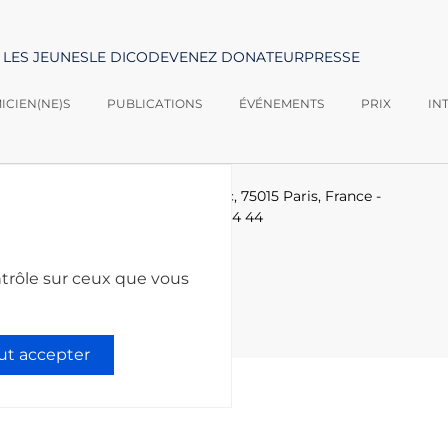
 LES JEUNES
LE DICO
DEVENEZ DONATEUR
PRESSE
CIEN(NE)S
PUBLICATIONS
ÉVÉNEMENTS
PRIX
IN
logies -
Le Ponant, 19 rue Leblanc, 75015 Paris, France
-
-technologies.fr
-
+33 (0)1 53 85 44 44
ntrôle sur ceux que vous
ut accepter