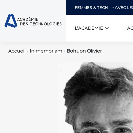
FEMMES & TECH
AVEC LE
L’ACADÉMIE
AC
Skip
Accueil
-
In memoriam
-
Bohuon Olivier
to
content