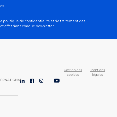
ées
e politique de confidentialité et de traitement des
et effet dans chaque newsletter.
Gestion des
Mentions
cookies
légales
TERNATIONAL
LinkedIn
Facebook
Instagram
Bluesky
YouTube