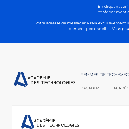
En cliquant sur "
conformément à n
Votre adresse de messagerie sera exclusivement uti
données personnelles. Vous pour
FEMMES DE TECH
AVEC
L’ACADEMIE
ACADÉMI
Nous contacter :
Académie des techno
secretariat@academie