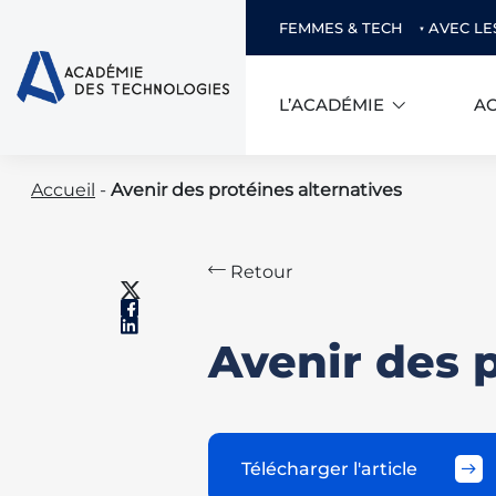
FEMMES & TECH
AVEC LE
L’ACADÉMIE
AC
Skip
Accueil
-
Avenir des protéines alternatives
to
content
Retour
Avenir des p
Télécharger l'article