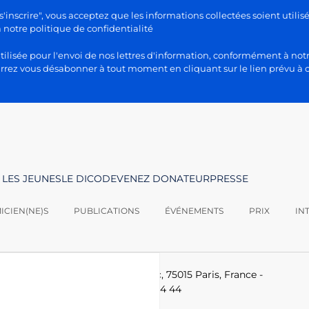
s'inscrire", vous acceptez que les informations collectées soient utilis
otre politique de confidentialité
lisée pour l'envoi de nos lettres d'information, conformément à notr
rez vous désabonner à tout moment en cliquant sur le lien prévu à c
 LES JEUNES
LE DICO
DEVENEZ DONATEUR
PRESSE
CIEN(NE)S
PUBLICATIONS
ÉVÉNEMENTS
PRIX
IN
logies -
Le Ponant, 19 rue Leblanc, 75015 Paris, France
-
-technologies.fr
-
+33 (0)1 53 85 44 44