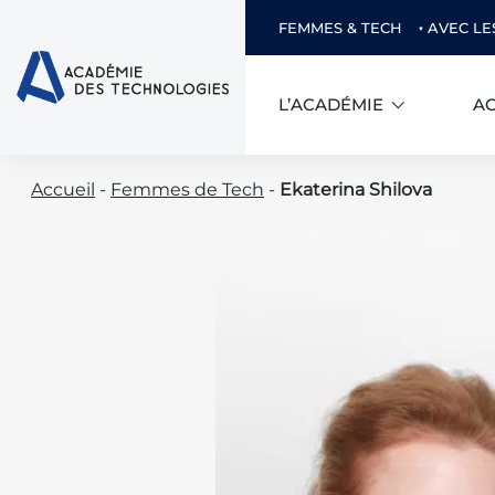
FEMMES & TECH
AVEC LE
L’ACADÉMIE
AC
Skip
Accueil
-
Femmes de Tech
-
Ekaterina Shilova
to
content