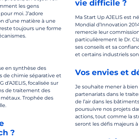
vie difficile ?
comment les gens
 pour moi. J’adore
Ma Start Up AJELIS est né
on d’une matière à une
Mondial d’Innovation 2014 
 reste toujours une forme
remercie leur commission
écanismes.
particulièrement le Dr. C
ses conseils et sa confia
et certains industriels so
se en synthèse des
Vos envies et dé
 de chimie séparative et
 d’AJELIS, focalisée sur
Je souhaite mener à bien 
ns de traitement des
partenariats dans le traite
es métaux. Trophée des
de l’air dans les bâtiments
le.
poursuivre nos projets dan
actions, tout comme la str
e
seront les défis majeurs à 
ch ?