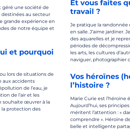
Et vous faites 
et géré une société de
travail ?
 destinées au secteur
une grande expérience en
Je pratique la randonnée e
tudes de notre équipe et
en salle. J’aime jardiner
des aquarelles et je repre
périodes de décompressio
hui et pourquoi
les arts, les cultures d’au
naviguer, photographier de
u lors de situations de
Vos héroïnes (hé
e aux accidents
l’histoire ?
pollution de l’eau, je
ion de l’air et les
Marie Curie est l’héroïne 
e souhaite œuvrer à la
Aujourd’hui, ses principes
 la protection des
méritent l’attention : « dan
comprendre ». Héroïne de f
belle et intelligente par