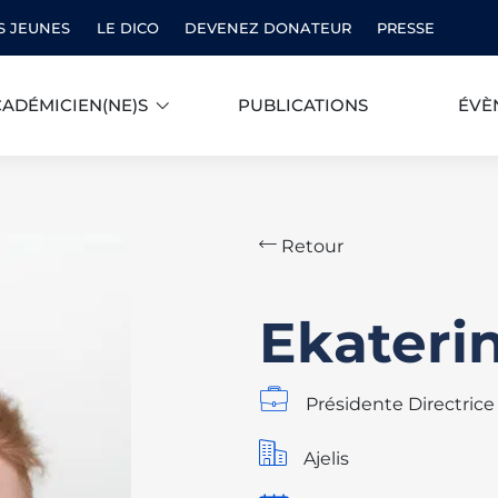
S JEUNES
LE DICO
DEVENEZ DONATEUR
PRESSE
ADÉMICIEN(NE)S
PUBLICATIONS
ÉVÈ
Retour
Ekateri
Présidente Directrice
Ajelis