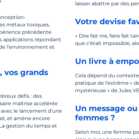
?
laisser abattre par des p
conception-
Votre devise fav
les métaux toxiques,
xpérience précédente
« Dire fait rire, faire fait 
s applications répondant
que c’était impossible, alor
 de l’environnement et
Un livre à empo
s, vos grands
Cela dépend du contexte, 
pratique de l’extrême » d
mystérieuse » de Jules V
mbreux défis : des
saire maîtrise accélérée
Un message ou 
a avec le lancement d’une
femmes ?
ait, et amène encore
 La gestion du temps et
Selon moi, une femme pos
.