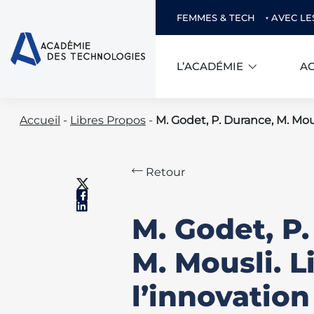
FEMMES & TECH
AVEC LE
L’ACADÉMIE
AC
Skip
Accueil
-
Libres Propos
-
M. Godet, P. Durance, M. Mous
to
content
Retour
M. Godet, P
M. Mousli. L
l’innovation