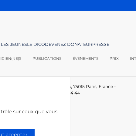
 LES JEUNES
LE DICO
DEVENEZ DONATEUR
PRESSE
CIEN(NE)S
PUBLICATIONS
ÉVÉNEMENTS
PRIX
IN
logies -
Le Ponant, 19 rue Leblanc, 75015 Paris, France
-
-technologies.fr
-
+33 (0)1 53 85 44 44
ntrôle sur ceux que vous
ut accepter