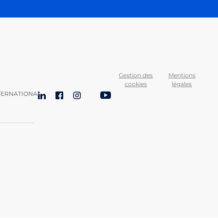
Gestion des
Mentions
cookies
légales
TERNATIONAL
LinkedIn
Facebook
Instagram
Bluesky
YouTube