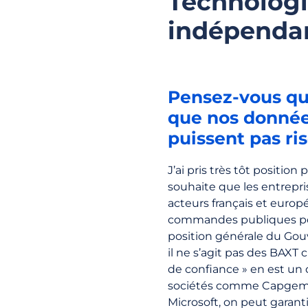
Technologi
indépenda
Pensez-vous qu’
que nos données
puissent pas ris
J’ai pris très tôt position
souhaite que les entrepri
acteurs français et europ
commandes publiques pou
position générale du Go
il ne s’agit pas des BAXT
de confiance » en est un d
sociétés comme Capgemini,
Microsoft, on peut garant