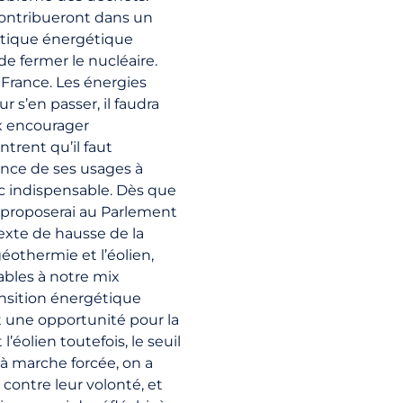
s contribueront dans un
litique énergétique
de fermer le nucléaire.
France. Les énergies
r s’en passer, il faudra
x encourager
ntrent qu’il faut
ance de ses usages à
nc indispensable. Dès que
je proposerai au Parlement
texte de hausse de la
géothermie et l’éolien,
bles à notre mix
ansition énergétique
t une opportunité pour la
’éolien toutefois, le seuil
r à marche forcée, on a
contre leur volonté, et