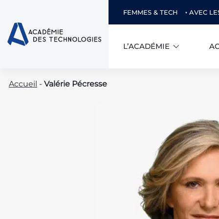
FEMMES & TECH
AVEC LE
L’ACADÉMIE
AC
Skip
Accueil
-
Valérie Pécresse
to
content