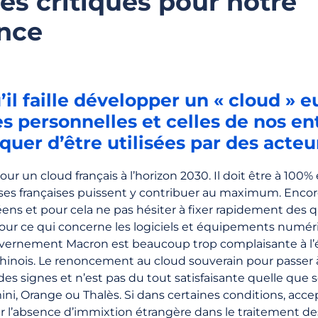
es critiques pour notre
nce
il faille développer un « cloud » 
 personnelles et celles de nos en
quer d’être utilisées par des acteu
 pour un cloud français à l’horizon 2030. Il doit être à 10
ses françaises puissent y contribuer au maximum. Encor
éens et pour cela ne pas hésiter à fixer rapidement des q
r ce qui concerne les logiciels et équipements numéri
uvernement Macron est beaucoup trop complaisante à l
 chinois. Le renoncement au cloud souverain pour passer
es signes et n’est pas du tout satisfaisante quelle que so
 Orange ou Thalès. Si dans certaines conditions, accep
ir l’absence d’immixtion étrangère dans le traitement de