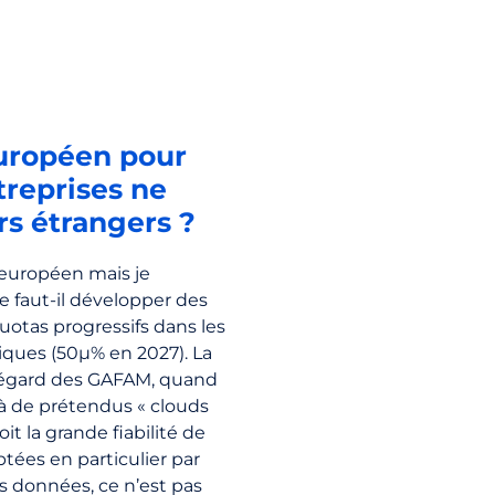
européen pour
treprises ne
rs étrangers ?
0% européen mais je
e faut-il développer des
uotas progressifs dans les
ques (50µ% en 2027). La
’égard des GAFAM, quand
 à de prétendus « clouds
it la grande fiabilité de
tées en particulier par
s données, ce n’est pas