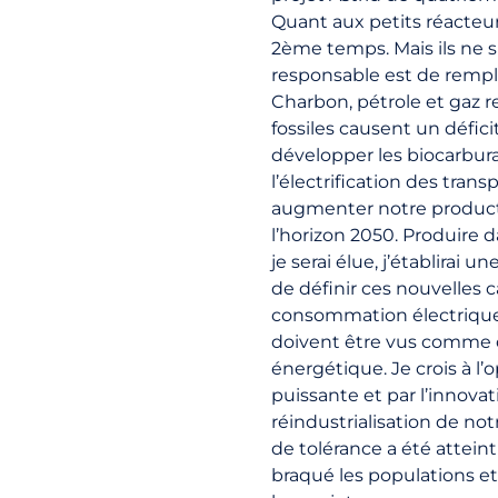
Quant aux petits réacteurs
2ème temps. Mais ils ne su
responsable est de rempla
Charbon, pétrole et gaz r
fossiles causent un défici
développer les biocarbur
l’électrification des tran
augmenter notre productio
l’horizon 2050. Produire 
je serai élue, j’établira
de définir ces nouvelles 
consommation électrique, l
doivent être vus comme 
énergétique. Je crois à l
puissante et par l’innova
réindustrialisation de notr
de tolérance a été atteint 
braqué les populations et