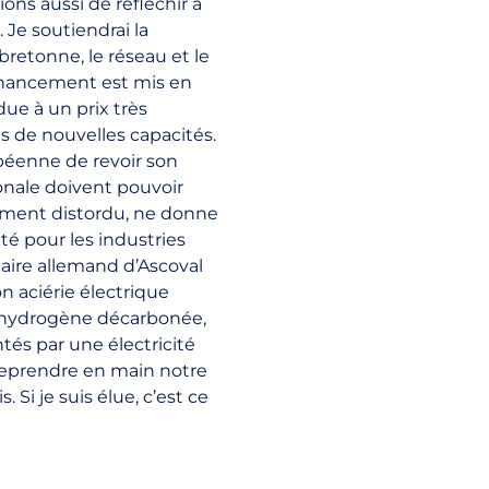
ns aussi de réfléchir à
 Je soutiendrai la
retonne, le réseau et le
financement est mis en
due à un prix très
ns de nouvelles capacités.
péenne de revoir son
onale doivent pouvoir
ement distordu, ne donne
té pour les industries
taire allemand d’Ascoval
n aciérie électrique
 l’hydrogène décarbonée,
tés par une électricité
t reprendre en main notre
 Si je suis élue, c’est ce