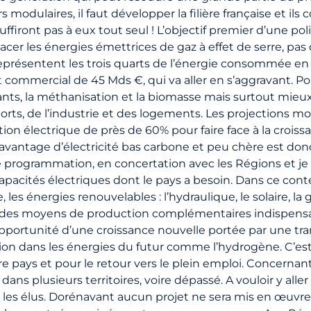
 modulaires, il faut développer la filière française et il
ffiront pas à eux tout seul ! L’objectif premier d’une po
cer les énergies émettrices de gaz à effet de serre, pas 
eprésentent les trois quarts de l’énergie consommée en 
t commercial de 45 Mds €, qui va aller en s’aggravant. Pou
ants, la méthanisation et la biomasse mais surtout mieu
sports, de l’industrie et des logements. Les projections mo
n électrique de près de 60% pour faire face à la croiss
davantage d’électricité bas carbone et peu chère est do
i une programmation, en concertation avec les Régions et 
capacités électriques dont le pays a besoin. Dans ce con
es énergies renouvelables : l’hydraulique, le solaire, la 
des moyens de production complémentaires indispensa
’opportunité d’une croissance nouvelle portée par une tr
tion dans les énergies du futur comme l’hydrogène. C’es
e pays et pour le retour vers le plein emploi. Concernant l
dans plusieurs territoires, voire dépassé. A vouloir y alle
 les élus. Dorénavant aucun projet ne sera mis en œuvre 