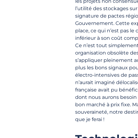
les projets non consensu
l’utilité des stockages su
signature de pactes régio
Gouvernement. Cette expa
place, ce qui n’est pas le
inférieur à son coût compl
Ce n’est tout simplement
organisation obsolète des
s’appliquer pleinement a
plus les bons signaux pou
électro-intensives de pass
n’aurait imaginé délocalis
française avait pu bénéfi
dont nous aurons besoin e
bon marché à prix fixe. Ma
souveraineté, notre destin 
que je ferai !