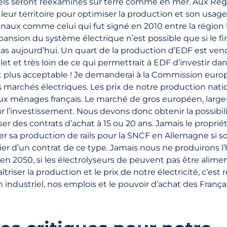
els seront réexaminés sur terre comme en mer. Aux Régio
r leur territoire pour optimiser la production et son usage.
naux comme celui qui fut signé en 2010 entre la région b
nsion du système électrique n’est possible que si le 
 cas aujourd’hui. Un quart de la production d’EDF est ven
et et très loin de ce qui permettrait à EDF d’investir da
 plus acceptable ! Je demanderai à la Commission euro
 marchés électriques. Les prix de notre production nati
ux ménages français. Le marché de gros européen, larg
r l’investissement. Nous devons donc obtenir la possibili
er des contrats d’achat à 15 ou 20 ans. Jamais le proprié
er sa production de rails pour la SNCF en Allemagne si so
cier d’un contrat de ce type. Jamais nous ne produirons
n 2050, si les électrolyseurs de peuvent pas être alimen
îtriser la production et le prix de notre électricité, c’es
industriel, nos emplois et le pouvoir d’achat des Français.