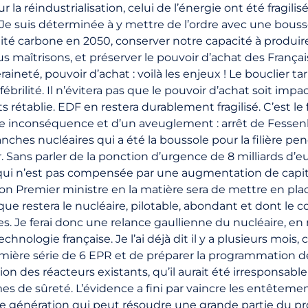
 la réindustrialisation, celui de l’énergie ont été fragilisé
. Je suis déterminée à y mettre de l’ordre avec une boussol
lité carbone en 2050, conserver notre capacité à produire
 maîtrisons, et préserver le pouvoir d’achat des Français
raineté, pouvoir d’achat : voilà les enjeux ! Le bouclier t
ébrilité. Il n’évitera pas que le pouvoir d’achat soit impa
ts rétablie. EDF en restera durablement fragilisé. C’est le 
une inconséquence et d’un aveuglement : arrêt de Fesse
anches nucléaires qui a été la boussole pour la filière p
 Sans parler de la ponction d’urgence de 8 milliards d’eu
qui n’est pas compensée par une augmentation de capit
n Premier ministre en la matière sera de mettre en pla
ique restera le nucléaire, pilotable, abondant et dont le
es. Je ferai donc une relance gaullienne du nucléaire, e
technologie française. Je l’ai déjà dit il y a plusieurs mois,
re série de 6 EPR et de préparer la programmation des 
tion des réacteurs existants, qu’il aurait été irresponsabl
es de sûreté. L’évidence a fini par vaincre les entêtements
me génération qui peut résoudre une grande partie du p