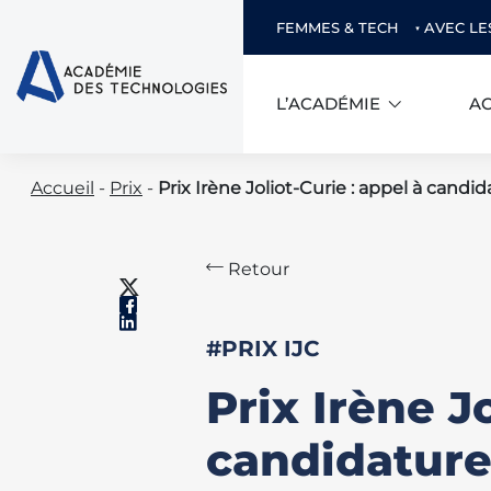
FEMMES & TECH
AVEC LE
L’ACADÉMIE
AC
Skip
Accueil
-
Prix
-
Prix Irène Joliot-Curie : appel à candi
to
content
Retour
#PRIX IJC
Prix Irène J
candidature