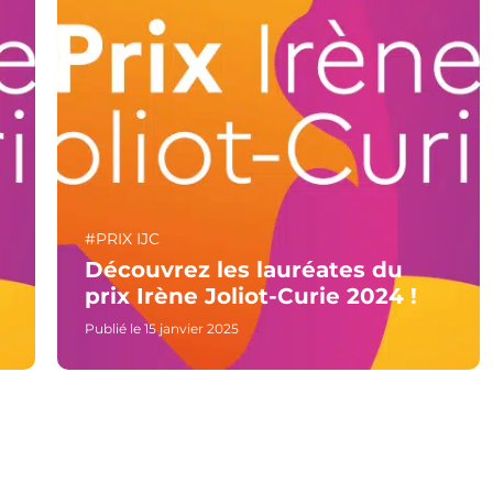
#PRIX IJC
Découvrez les lauréates du
prix Irène Joliot-Curie 2024 !
Publié le 15 janvier 2025