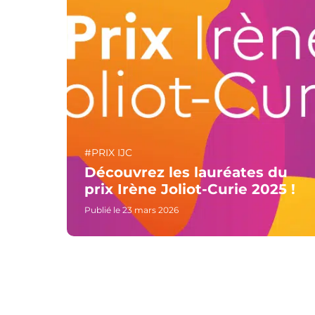
#PRIX IJC
Découvrez les lauréates du
prix Irène Joliot-Curie 2025 !
Publié le 23 mars 2026