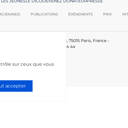
 LES JEUNES
LE DICO
DEVENEZ DONATEUR
PRESSE
CIEN(NE)S
PUBLICATIONS
ÉVÉNEMENTS
PRIX
IN
logies -
Le Ponant, 19 rue Leblanc, 75015 Paris, France
-
-technologies.fr
-
+33 (0)1 53 85 44 44
ntrôle sur ceux que vous
ut accepter