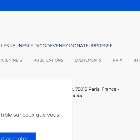
 LES JEUNES
LE DICO
DEVENEZ DONATEUR
PRESSE
CIEN(NE)S
PUBLICATIONS
ÉVÉNEMENTS
PRIX
IN
logies -
Le Ponant, 19 rue Leblanc, 75015 Paris, France
-
-technologies.fr
-
+33 (0)1 53 85 44 44
ntrôle sur ceux que vous
ut accepter