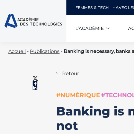
FEMMES & TECH
AVEC LE
L’ACADÉMIE
AC
Skip
Accueil
-
Publications
-
Banking is necessary, banks 
to
content
Retour
#NUMÉRIQUE
#TECHNOL
Banking is 
not