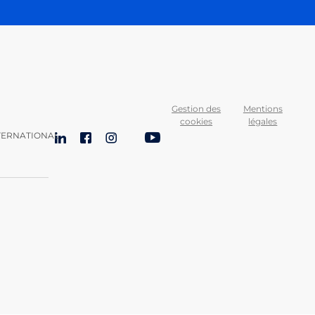
Gestion des
Mentions
cookies
légales
TERNATIONAL
LinkedIn
Facebook
Instagram
Bluesky
YouTube