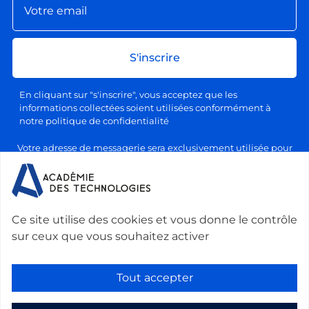
S'inscrire
En cliquant sur "s'inscrire", vous acceptez que les
informations collectées soient utilisées conformément à
notre politique de confidentialité
Votre adresse de messagerie sera exclusivement utilisée pour
l'envoi de nos lettres d'information, conformément à notre
politique de confidentialité et de traitement des données
personnelles. Vous pourrez vous désabonner à tout moment en
cliquant sur le lien prévu à cet effet dans chaque newsletter.
Ce site utilise des cookies et vous donne le contrôle
sur ceux que vous souhaitez activer
Nous contacter :
Académie des technologies -
Le Ponant, 19 rue Leblanc, 75015 Paris, France
-
Tout accepter
secretariat@academie-technologies.fr
-
+33 (0)1 53 85 44 44