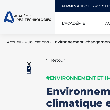
FEMMES & TECH
AVEC LE
L’ACADÉMIE
AC
Skip
Accueil
-
Publications
-
Environnement, changement cl
to
content
Retour
#ENVIRONNEMENT ET I
Environnem
climatique e