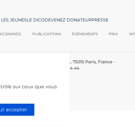
 LES JEUNES
LE DICO
DEVENEZ DONATEUR
PRESSE
CIEN(NE)S
PUBLICATIONS
ÉVÉNEMENTS
PRIX
IN
logies -
Le Ponant, 19 rue Leblanc, 75015 Paris, France
-
-technologies.fr
-
+33 (0)1 53 85 44 44
ntrôle sur ceux que vous
ut accepter