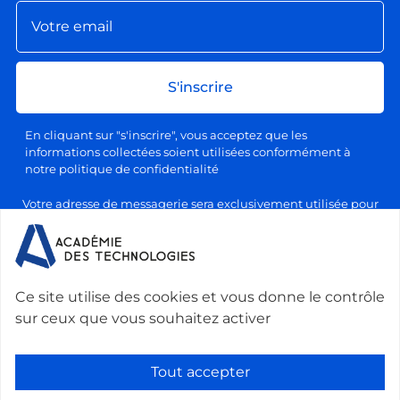
S'inscrire
En cliquant sur "s'inscrire", vous acceptez que les
informations collectées soient utilisées conformément à
notre politique de confidentialité
Votre adresse de messagerie sera exclusivement utilisée pour
l'envoi de nos lettres d'information, conformément à notre
politique de confidentialité et de traitement des données
personnelles. Vous pourrez vous désabonner à tout moment en
cliquant sur le lien prévu à cet effet dans chaque newsletter.
Ce site utilise des cookies et vous donne le contrôle
sur ceux que vous souhaitez activer
Nous contacter :
Académie des technologies -
Le Ponant, 19 rue Leblanc, 75015 Paris, France
-
Tout accepter
secretariat@academie-technologies.fr
-