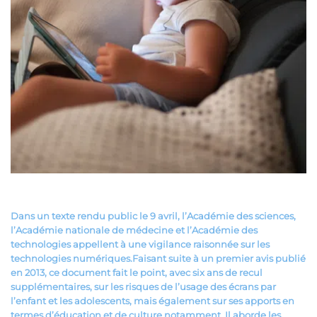
Dans un texte rendu public le 9 avril, l’Académie des sciences,
l’Académie nationale de médecine et l’Académie des
technologies appellent à une vigilance raisonnée sur les
technologies numériques.
Faisant suite à un premier avis publié
en 2013, ce document fait le point, avec six ans de recul
supplémentaires, sur les risques de l’usage des écrans par
l’enfant et les adolescents, mais également sur ses apports en
termes d’éducation et de culture notamment. Il aborde les