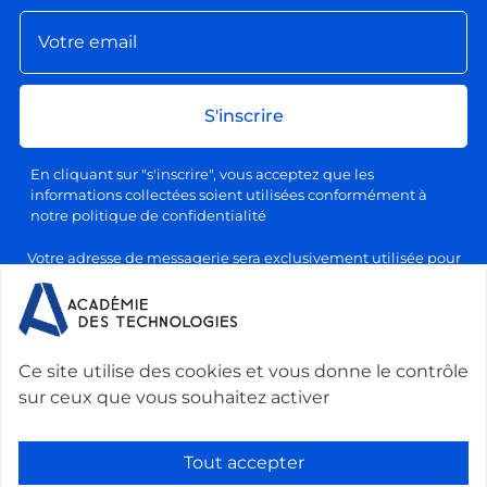
S'inscrire
En cliquant sur "s'inscrire", vous acceptez que les
informations collectées soient utilisées conformément à
notre politique de confidentialité
Votre adresse de messagerie sera exclusivement utilisée pour
l'envoi de nos lettres d'information, conformément à notre
politique de confidentialité et de traitement des données
personnelles. Vous pourrez vous désabonner à tout moment en
cliquant sur le lien prévu à cet effet dans chaque newsletter.
Ce site utilise des cookies et vous donne le contrôle
sur ceux que vous souhaitez activer
Nous contacter :
Académie des technologies -
Le Ponant, 19 rue Leblanc, 75015 Paris, France
-
Tout accepter
secretariat@academie-technologies.fr
-