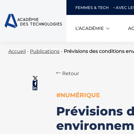
FEMMES & TECH
AVEC LE
L’ACADÉMIE
AC
Skip
Accueil
-
Publications
-
Prévisions des conditions en
to
content
Retour
#NUMÉRIQUE
Prévisions 
environneme