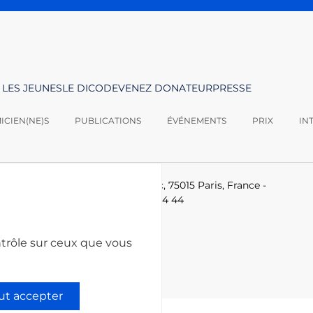
 LES JEUNES
LE DICO
DEVENEZ DONATEUR
PRESSE
CIEN(NE)S
PUBLICATIONS
ÉVÉNEMENTS
PRIX
IN
logies -
Le Ponant, 19 rue Leblanc, 75015 Paris, France
-
-technologies.fr
-
+33 (0)1 53 85 44 44
ntrôle sur ceux que vous
ut accepter