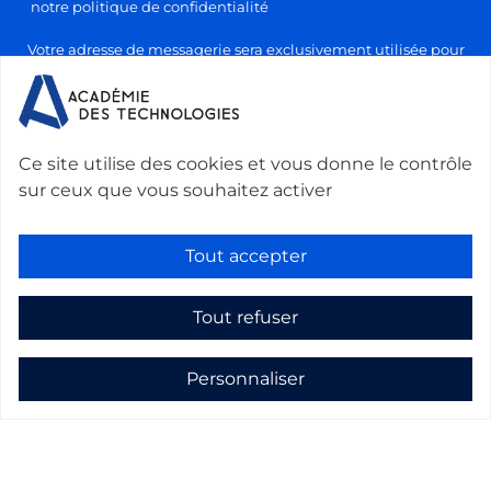
notre politique de confidentialité
Votre adresse de messagerie sera exclusivement utilisée pour
l'envoi de nos lettres d'information, conformément à notre
politique de confidentialité et de traitement des données
personnelles. Vous pourrez vous désabonner à tout moment en
cliquant sur le lien prévu à cet effet dans chaque newsletter.
Ce site utilise des cookies et vous donne le contrôle
sur ceux que vous souhaitez activer
Nous contacter :
Académie des technologies -
Le Ponant, 19 rue Leblanc, 75015 Paris, France
-
Tout accepter
secretariat@academie-technologies.fr
-
+33 (0)1 53 85 44 44
Tout refuser
Gestion des cookies
Mentions légales
Personnaliser
Politique de confidentialité