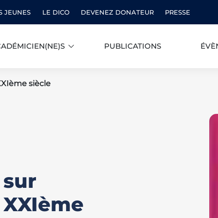
S JEUNES
LE DICO
DEVENEZ DONATEUR
PRESSE
ADÉMICIEN(NE)S
PUBLICATIONS
ÉVÈ
XXIème siècle
 sur
u XXIème