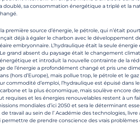
 a doublé, sa consommation énergétique a triplé et la n
changé.
a première source d’énergie, le pétrole, qui n’était pourt
it déjà à égaler le charbon avec le développement des 
léaire embryonnaire. L’hydraulique était la seule énergi
.Le grand absent du paysage était le changement climat
nergétique et introduit la nouvelle contrainte de la ré
ge de l’énergie a profondément changé et pris une dime
ns (hors d’Europe), mais pollue trop, le pétrole et le ga
 leur commodité d’emploi, l’hydraulique est épuisé dans l
 carbone et la plus économique, mais soulève encore des 
 requises et les énergies renouvelables restent à un fai
émissions mondiales d’ici 2050 et sera le déterminant ess
de travail au sein de l’ Académie des technologies, livr
lui permettre de prendre conscience des vrais problèmes 