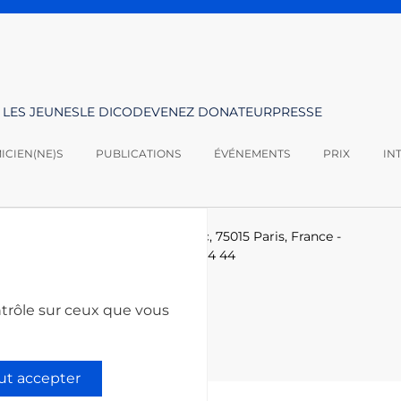
 LES JEUNES
LE DICO
DEVENEZ DONATEUR
PRESSE
CIEN(NE)S
PUBLICATIONS
ÉVÉNEMENTS
PRIX
IN
logies -
Le Ponant, 19 rue Leblanc, 75015 Paris, France
-
-technologies.fr
-
+33 (0)1 53 85 44 44
ntrôle sur ceux que vous
ut accepter