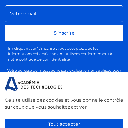
S'inscrire
En cliquant sur "s'inscrire", vous acceptez que les
informations collectées soient utilisées conformément à
notre politique de confidentialité
Votre adresse de messagerie sera exclusivement utilisée pour
l'envoi de nos lettres d'information, conformément à notre
politique de confidentialité et de traitement des données
personnelles. Vous pourrez vous désabonner à tout moment en
cliquant sur le lien prévu à cet effet dans chaque newsletter.
Ce site utilise des cookies et vous donne le contrôle
sur ceux que vous souhaitez activer
Nous contacter :
Académie des technologies -
Le Ponant, 19 rue Leblanc, 75015 Paris, France
-
Tout accepter