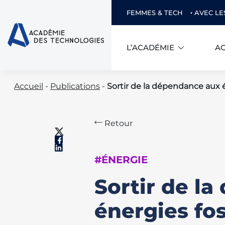
FEMMES & TECH
AVEC LE
L’ACADÉMIE
AC
Skip
Accueil
-
Publications
-
Sortir de la dépendance aux é
to
content
Retour
#ÉNERGIE
Sortir de l
énergies fos