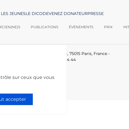
 LES JEUNES
LE DICO
DEVENEZ DONATEUR
PRESSE
CIEN(NE)S
PUBLICATIONS
ÉVÉNEMENTS
PRIX
IN
logies -
Le Ponant, 19 rue Leblanc, 75015 Paris, France
-
-technologies.fr
-
+33 (0)1 53 85 44 44
ntrôle sur ceux que vous
ut accepter