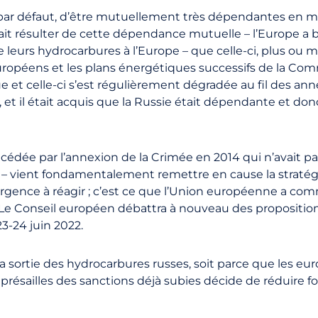
, par défaut, d’être mutuellement très dépendantes en mat
evait résulter de cette dépendance mutuelle – l’Europe a
e leurs hydrocarbures à l’Europe – que celle-ci, plus o
uropéens et les plans énergétiques successifs de la Com
et celle-ci s’est régulièrement dégradée au fil des année
et il était acquis que la Russie était dépendante et donc 
cédée par l’annexion de la Crimée en 2014 qui n’avait pa
– vient fondamentalement remettre en cause la straté
 urgence à réagir ; c’est ce que l’Union européenne a c
2. Le Conseil européen débattra à nouveau des propositio
3-24 juin 2022.
 la sortie des hydrocarbures russes, soit parce que les 
représailles des sanctions déjà subies décide de réduire 