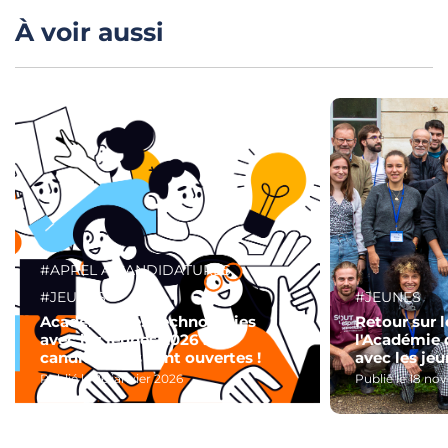
À voir aussi
#APPEL À CANDIDATURES
#JEUNES
#JEUNES
Académie des technologies
Retour sur 
avec les jeunes 2026 : les
l'Académie 
candidatures sont ouvertes !
avec les je
Publié le 26 janvier 2026
Publié le 18 n