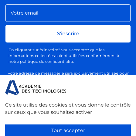
S'inscrire
En cliquant sur "s'inscrire", vous acceptez que les
informations collectées soient utilisées conformément à
notre politique de confidentialité
Votre adresse de messagerie sera exclusivement utilisée pour
l'envoi de nos lettres d'information, conformément à notre
politique de confidentialité et de traitement des données
personnelles. Vous pourrez vous désabonner à tout moment en
cliquant sur le lien prévu à cet effet dans chaque newsletter.
Ce site utilise des cookies et vous donne le contrôle
sur ceux que vous souhaitez activer
Nous contacter :
Académie des technologies -
Le Ponant, 19 rue Leblanc, 75015 Paris, France
-
Tout accepter