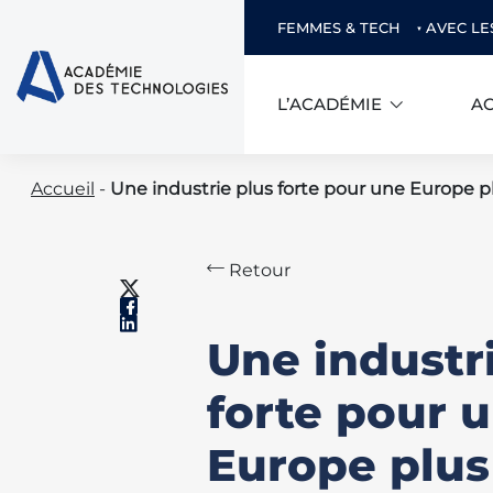
FEMMES & TECH
AVEC LE
L’ACADÉMIE
AC
Skip
Accueil
-
Une industrie plus forte pour une Europe 
to
content
Retour
Une industr
forte pour 
Europe plus