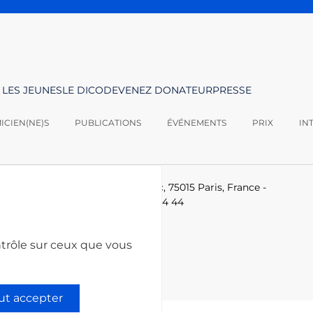
 LES JEUNES
LE DICO
DEVENEZ DONATEUR
PRESSE
CIEN(NE)S
PUBLICATIONS
ÉVÉNEMENTS
PRIX
IN
logies -
Le Ponant, 19 rue Leblanc, 75015 Paris, France
-
-technologies.fr
-
+33 (0)1 53 85 44 44
ntrôle sur ceux que vous
ut accepter