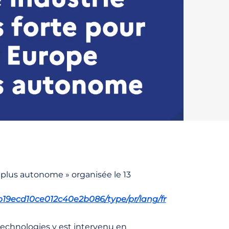
 plus autonome » organisée le 13
7b19ecd10ce012c40e2b086/type/pr/lang/fr
echnologies y est intervenu en