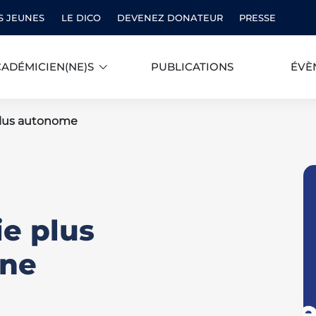
S JEUNES
LE DICO
DEVENEZ DONATEUR
PRESSE
ADÉMICIEN(NE)S
PUBLICATIONS
ÉVÈ
plus autonome
ie plus
une