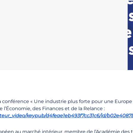
la conférence « Une industrie plus forte pour une Europe
de l’Économie, des Finances et de la Relance :
/lecteur_video/keypub/d4feae1eb493f7cc31c6/id/b02e408
opéen au marché intérieur, membre de l’Académie des t