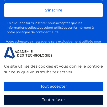
S'inscrire
En cliquant sur "s'inscrire", vous acceptez que les
informations collectées soient utilisées conformément à
notre politique de confidentialité
Votre adresse de messagerie sera exclusivement utilisée pour
l'envoi de nos lettres d'information, conformément à notre
politique de confidentialité et de traitement des données
personnelles. Vous pourrez vous désabonner à tout moment en
cliquant sur le lien prévu à cet effet dans chaque newsletter.
Ce site utilise des cookies et vous donne le contrôle
sur ceux que vous souhaitez activer
Nous contacter :
Académie des technologies -
Le Ponant, 19 rue Leblanc, 75015 Paris, France
-
Tout accepter
secretariat@academie-technologies.fr
-
+33 (0)1 53 85 44 44
Tout refuser
Gestion des cookies
Mentions légales