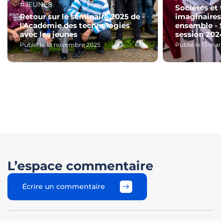
#JEUNES
Sociétés et
Retour sur le séminaire 2025 de
imaginaires
l'Académie des technologies
ensemble - 
avec les jeunes
session 202
Publié le 18 novembre 2025
Publié le 13 ma
L’espace commentaire
Écrire un commentaire