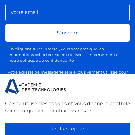
S'inscrire
En cliquant sur "s'inscrire", vous acceptez que les
informations collectées soient utilisées conformément à
notre politique de confidentialité
Votre adresse de messagerie sera exclusivement utilisée pour
l'envoi de nos lettres d'information, conformément à notre
politique de confidentialité et de traitement des données
personnelles. Vous pourrez vous désabonner à tout moment en
cliquant sur le lien prévu à cet effet dans chaque newsletter.
Ce site utilise des cookies et vous donne le contrôle
sur ceux que vous souhaitez activer
Nous contacter :
Académie des technologies -
Le Ponant, 19 rue Leblanc, 75015 Paris, France
-
Tout accepter
secretariat@academie-technologies.fr
-