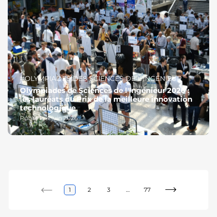
#OLYMPIADES DES SCIENCES DE L'INGÉNIEUR
Olympiades de Sciences de l'Ingénieur 2026 :
les lauréats du Prix de la meilleure innovation
technologique
Publié le 4 juin 2026
1
2
3
…
77