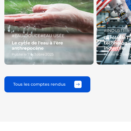
#INDUSTRIE
#EAU DOUCE
#EAU USÉE
Le rôle de l
Le cycle de l'eau à l'ère
technologi
anthropocène
industriel
Publié le 7 octobre 2025
Publié le 2 se
Tous les comptes rendus