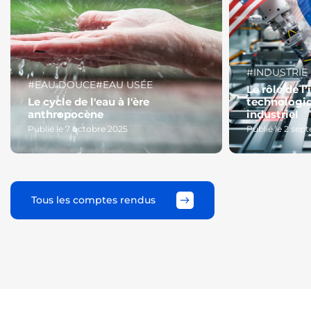
#INDUSTRIE
#EAU DOUCE
#EAU USÉE
Le rôle de l
Le cycle de l'eau à l'ère
technologi
anthropocène
industriel
Publié le 7 octobre 2025
Publié le 2 se
Tous les comptes rendus